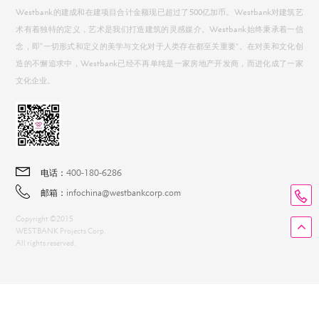
电话：
400-180-6286
邮箱：
infochina@westbankcorp.com
WESTBANK
成⽴于1992年，是北美地区的领先房地产开发商，在温哥华、
⾥和多伦多、⻄雅图、上海、 北京、台湾、东京、⾹港和深圳均设有办事