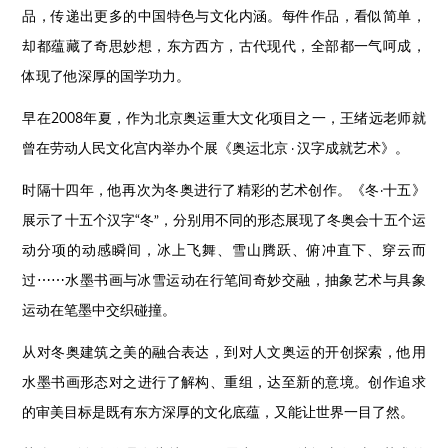
品，传递出更多的中国特色与文化内涵。每件作品，看似简单，
却都蕴藏了奇思妙想，东方西方，古代现代，全部都一气呵成，
体现了他深厚的国学功力。
早在2008年夏，作为北京奥运重大文化项目之一，王绪远老师就
曾在劳动人民文化宫内举办个展《奥运北京 · 汉字成就艺术》。
时隔十四年，他再次为冬奥进行了精彩的艺术创作。《冬·十五》
展示了十五个汉字“冬”，分别用不同的形态展现了冬奥会十五个运
动分项的动感瞬间，冰上飞舞、雪山腾跃、俯冲直下、穿云而
过⋯⋯水墨书画与冰雪运动在行笔间奇妙交融，抽象艺术与具象
运动在笔墨中交织碰撞。
从对冬奥建筑之美的融合表达，到对人文奥运的开创探索，他用
水墨书画形态对之进行了解构、重组，达至新的意境。创作追求
的审美目标是既有东方深厚的文化底蕴，又能让世界一目了然。